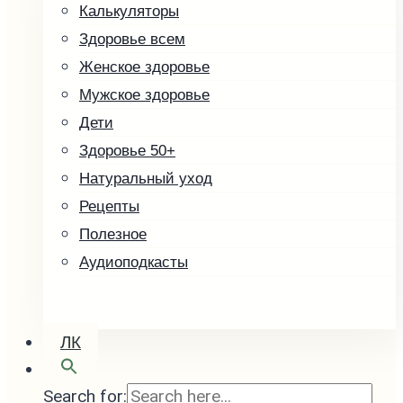
Калькуляторы
Другие товары
Здоровье всем
Скоро в продаже
Женское здоровье
Кофе зелёный
Мужское здоровье
Малины косточка
Дети
Здоровье 50+
Натуральный уход
Рецепты
Полезное
Аудиоподкасты
ЛК
Search for: