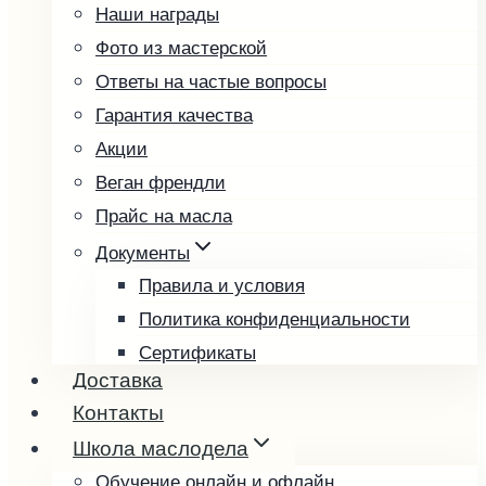
Наши награды
Облепиховое
Фото из мастерской
Подсолнечное
Ответы на частые вопросы
Расторопша
Гарантия качества
Редечное
Акции
Рыжиковое
Веган френдли
Тыквенное
Прайс на масла
Фундучное
Чиа
Документы
Чёрный тмин
Правила и условия
Пробные наборы
Политика конфиденциальности
Подарочные наборы
Сертификаты
Доставка
Возврат и обмен товара
Подарочные карты
Контакты
Выбрать подарочную карту
Школа маслодела
Проверить баланс
Обучение онлайн и офлайн