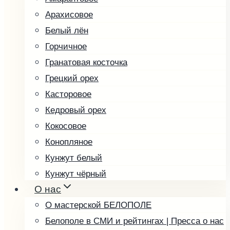
Арахисовое
Белый лён
Горчичное
Гранатовая косточка
Грецкий орех
Касторовое
Кедровый орех
Кокосовое
Конопляное
Кунжут белый
Кунжут чёрный
О нас
Льняное
О мастерской БЕЛОПОЛЕ
Маковое
Белополе в СМИ и рейтингах | Пресса о нас
Миндальное