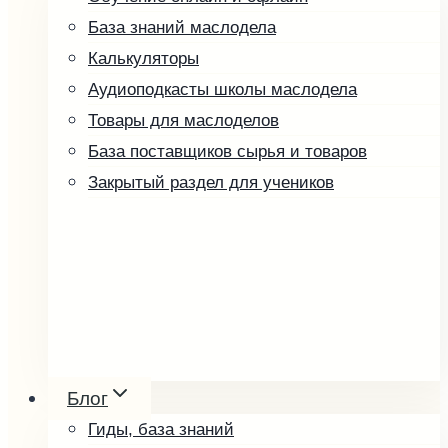
База знаний маслодела
Калькуляторы
Аудиоподкасты школы маслодела
Товары для маслоделов
База поставщиков сырья и товаров
Закрытый раздел для учеников
Ореховые пасты и урбеч
Мёд и соты
Блог
Косметика
Гиды, база знаний
Упаковка и оформление