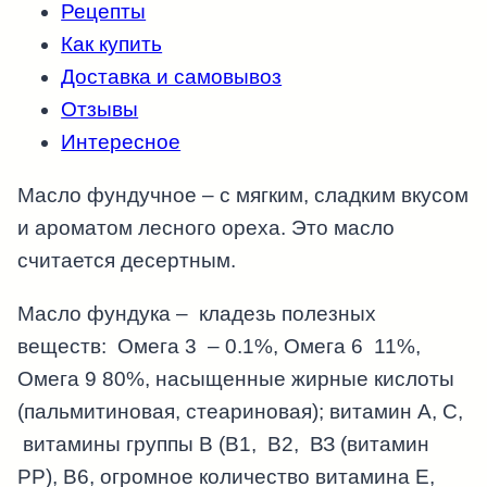
Прямой
Рецепты
холодный
Как купить
отжим
Доставка и самовывоз
Отзывы
Интересное
Масло фундучное – с мягким, сладким вкусом
и ароматом лесного ореха. Это масло
считается десертным.
Масло фундука – кладезь полезных
веществ: Омега 3 – 0.1%, Омега 6 11%,
Омега 9 80%, насыщенные жирные кислоты
(пальмитиновая, стеариновая); витамин А, С,
витамины группы В (В1, В2, ВЗ (витамин
РР), В6, огромное количество витамина Е,