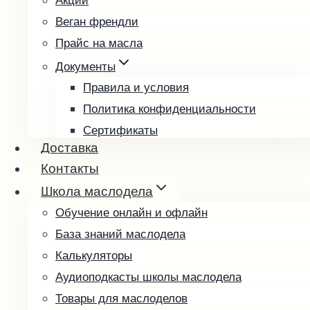
Акции
Рыжиковое
Веган френдли
Тыквенное
Прайс на масла
Фундучное
Чиа
Документы
Чёрный тмин
Правила и условия
Пробные наборы
Политика конфиденциальности
Подарочные наборы
Сертификаты
Доставка
Возврат и обмен товара
Подарочные карты
Контакты
Выбрать подарочную карту
Школа маслодела
Проверить баланс
Обучение онлайн и офлайн
База знаний маслодела
Калькуляторы
Аудиоподкасты школы маслодела
Товары для маслоделов