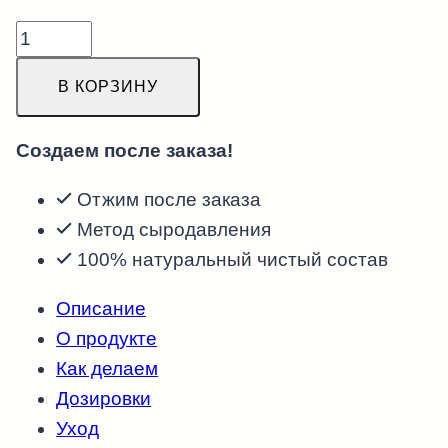
Количество
товара
В КОРЗИНУ
"Белополе"
Масло
Создаем после заказа!
фундучное
250
Отжим после заказа
мл
Метод сыродавления
на
100% натуральный чистый состав
заказ
сыродавленное
Описание
на
О продукте
прессе
Как делаем
в
Дозировки
бочонке.
Уход