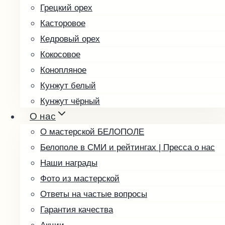
Грецкий орех
Касторовое
Кедровый орех
Кокосовое
Конопляное
Кунжут белый
Кунжут чёрный
О нас
Льняное
О мастерской БЕЛОПОЛЕ
Маковое
Белополе в СМИ и рейтингах | Пресса о нас
Миндальное
Наши награды
Облепиховое
Фото из мастерской
Подсолнечное
Ответы на частые вопросы
Расторопша
Гарантия качества
Редечное