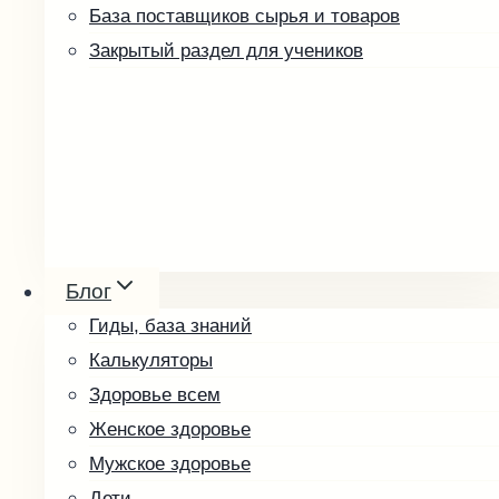
База поставщиков сырья и товаров
Закрытый раздел для учеников
Ореховые пасты и урбеч
Мёд и соты
Блог
Косметика
Гиды, база знаний
Упаковка и оформление
Калькуляторы
Другие товары
Здоровье всем
Скоро в продаже
Женское здоровье
Кофе зелёный
Мужское здоровье
Малины косточка
Дети