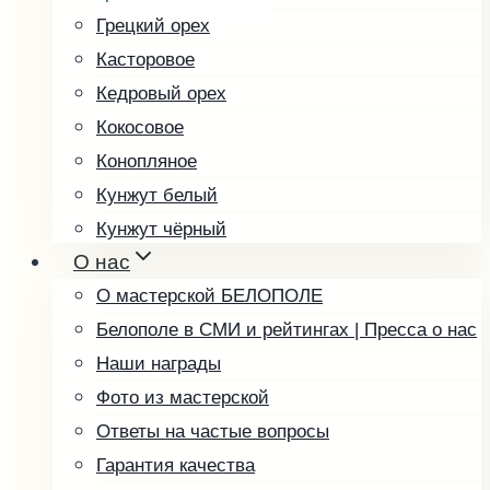
Грецкий орех
Касторовое
Кедровый орех
Кокосовое
Конопляное
Кунжут белый
Кунжут чёрный
О нас
Льняное
О мастерской БЕЛОПОЛЕ
Маковое
Белополе в СМИ и рейтингах | Пресса о нас
Миндальное
Наши награды
Облепиховое
Фото из мастерской
Подсолнечное
Ответы на частые вопросы
Расторопша
Гарантия качества
Редечное