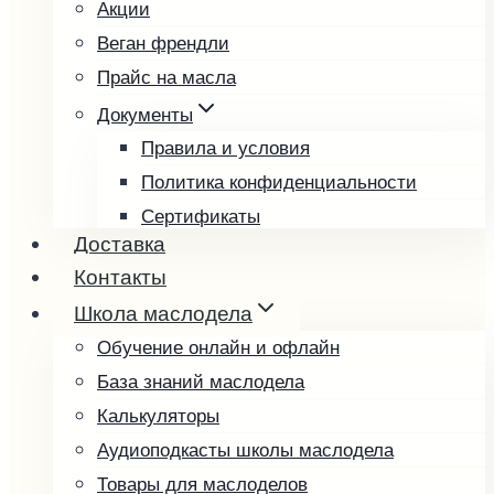
Акции
Рыжиковое
Веган френдли
Тыквенное
Прайс на масла
Фундучное
Чиа
Документы
Чёрный тмин
Правила и условия
Пробные наборы
Политика конфиденциальности
Подарочные наборы
Сертификаты
Доставка
Возврат и обмен товара
Подарочные карты
Контакты
Выбрать подарочную карту
Школа маслодела
Проверить баланс
Обучение онлайн и офлайн
База знаний маслодела
Калькуляторы
Аудиоподкасты школы маслодела
Товары для маслоделов