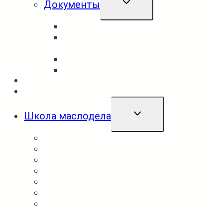
Документы
ДОЧЕРНЕЕ
МЕНЮ
Правила и условия
Политика
конфиденциальности
Сертификаты
Возврат и обмен товара
Доставка
Контакты
ПЕРЕКЛЮЧИТЬ
Школа маслодела
ДОЧЕРНЕЕ
МЕНЮ
Обучение онлайн и офлайн
База знаний маслодела
Калькуляторы
Аудиоподкасты школы маслодела
Ореховые пасты и урбеч
Товары для маслоделов
Мёд и соты
База поставщиков сырья и товаров
Косметика
Закрытый раздел для учеников
Упаковка и оформление
Другие товары