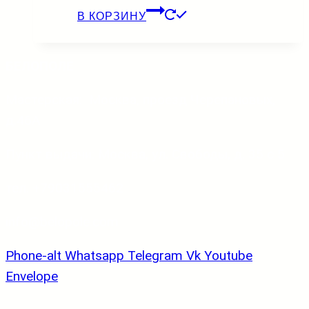
В КОРЗИНУ
БЕЛОПОЛЕ
Мастерская: Москва, проезд Черепановых,
д.46А
Пункт выдачи: Москва, ул. Свободы, д. 35 с 5
тел. +79031555462
info@belopole.com
Phone-alt
Whatsapp
Telegram
Vk
Youtube
Envelope