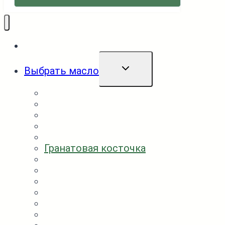
Каталог
ПЕРЕКЛЮЧИТЬ
Выбрать масло
ДОЧЕРНЕЕ
МЕНЮ
Абрикосовое
Амарантовое
Арахисовое
Белый лён
Горчичное
Гранатовая косточка
Грецкий орех
Касторовое
Кедровый орех
Кокосовое
Конопляное
Кунжут белый