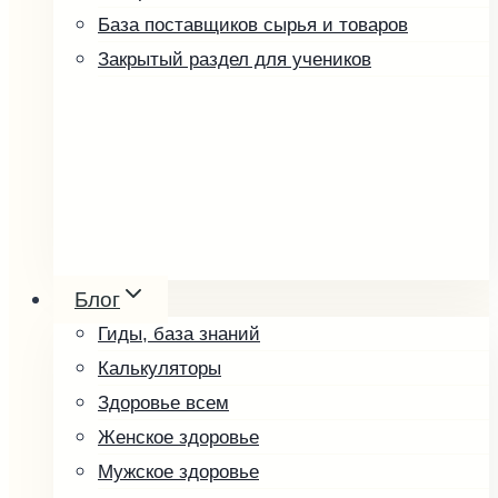
База поставщиков сырья и товаров
Закрытый раздел для учеников
Ореховые пасты и урбеч
Мёд и соты
Блог
Косметика
Гиды, база знаний
Упаковка и оформление
Калькуляторы
Другие товары
Здоровье всем
Скоро в продаже
Женское здоровье
Кофе зелёный
Мужское здоровье
Малины косточка