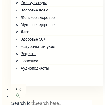
Калькуляторы
Другие товары
Здоровье всем
Скоро в продаже
Женское здоровье
Кофе зелёный
Мужское здоровье
Малины косточка
Дети
Здоровье 50+
Натуральный уход
Рецепты
Полезное
Аудиоподкасты
ЛК
Search for: