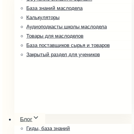
База знаний маслодела
Калькуляторы
Аудиоподкасты школы маслодела
Товары для маслоделов
База поставщиков сырья и товаров
Закрытый раздел для учеников
Ореховые пасты и урбеч
Мёд и соты
Блог
Косметика
Гиды, база знаний
Упаковка и оформление