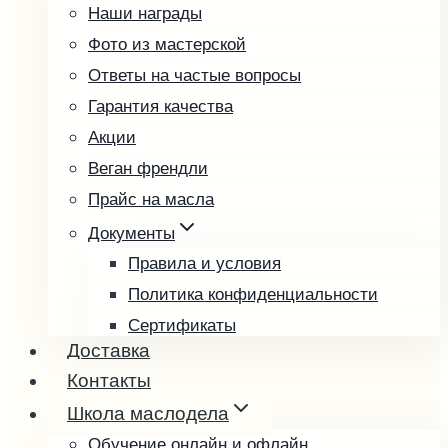
Наши награды
Облепиховое
Фото из мастерской
Подсолнечное
Ответы на частые вопросы
Расторопша
Гарантия качества
Редечное
Акции
Рыжиковое
Веган френдли
Тыквенное
Прайс на масла
Фундучное
Чиа
Документы
Чёрный тмин
Правила и условия
Пробные наборы
Политика конфиденциальности
Подарочные наборы
Сертификаты
Доставка
Возврат и обмен товара
Подарочные карты
Контакты
Выбрать подарочную карту
Школа маслодела
Проверить баланс
Обучение онлайн и офлайн