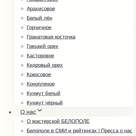
Арахисовое
Белый лён
Горчичное
Гранатовая косточка
Грецкий орех
Касторовое
Кедровый орех
Кокосовое
Конопляное
Кунжут белый
Кунжут чёрный
О нас
Льняное
О мастерской БЕЛОПОЛЕ
Маковое
Белополе в СМИ и рейтингах | Пресса о нас
Миндальное