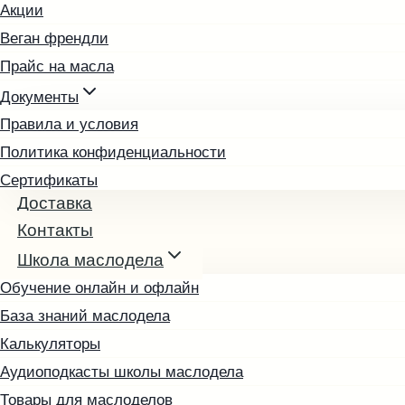
Акции
Рыжиковое
Веган френдли
Тыквенное
Прайс на масла
Фундучное
Чиа
Документы
Чёрный тмин
Правила и условия
Пробные наборы
Политика конфиденциальности
Подарочные наборы
Сертификаты
Доставка
Возврат и обмен товара
Подарочные карты
Контакты
Выбрать подарочную карту
Школа маслодела
Проверить баланс
Обучение онлайн и офлайн
База знаний маслодела
Калькуляторы
Аудиоподкасты школы маслодела
Товары для маслоделов