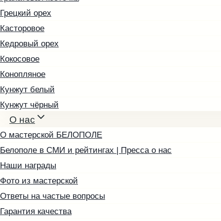
Грецкий орех
Касторовое
Кедровый орех
Кокосовое
Конопляное
Кунжут белый
Кунжут чёрный
О нас
Льняное
О мастерской БЕЛОПОЛЕ
Маковое
Белополе в СМИ и рейтингах | Пресса о нас
Миндальное
Наши награды
Облепиховое
Фото из мастерской
Подсолнечное
Ответы на частые вопросы
Расторопша
Гарантия качества
Редечное