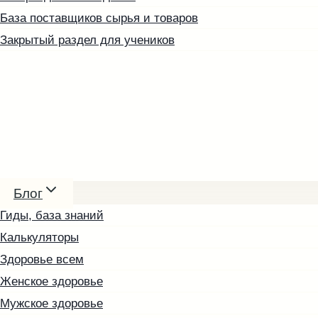
База поставщиков сырья и товаров
Закрытый раздел для учеников
Ореховые пасты и урбеч
Мёд и соты
Блог
Косметика
Гиды, база знаний
Упаковка и оформление
Калькуляторы
Другие товары
Здоровье всем
Скоро в продаже
Женское здоровье
Кофе зелёный
Мужское здоровье
Малины косточка