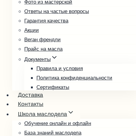
Фото из мастерской
Подсолнечное
Ответы на частые вопросы
Расторопша
Гарантия качества
Редечное
Акции
Рыжиковое
Веган френдли
Тыквенное
Прайс на масла
Фундучное
Чиа
Документы
Чёрный тмин
Правила и условия
Пробные наборы
Политика конфиденциальности
Подарочные наборы
Сертификаты
Доставка
Возврат и обмен товара
Подарочные карты
Контакты
Выбрать подарочную карту
Школа маслодела
Проверить баланс
Обучение онлайн и офлайн
База знаний маслодела