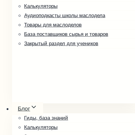
Калькуляторы
Аудиоподкасты школы маслодела
Товары для маслоделов
База поставщиков сырья и товаров
Закрытый раздел для учеников
Ореховые пасты и урбеч
Мёд и соты
Блог
Косметика
Гиды, база знаний
Упаковка и оформление
Калькуляторы
Другие товары