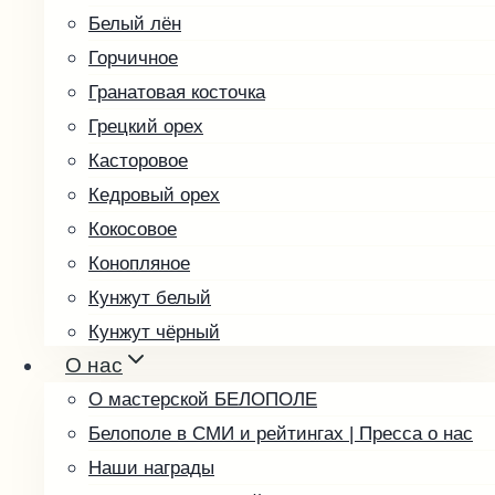
Белый лён
Горчичное
Гранатовая косточка
Грецкий орех
Касторовое
Кедровый орех
Кокосовое
Конопляное
Кунжут белый
Кунжут чёрный
О нас
Льняное
О мастерской БЕЛОПОЛЕ
Маковое
Белополе в СМИ и рейтингах | Пресса о нас
Миндальное
Наши награды
Облепиховое