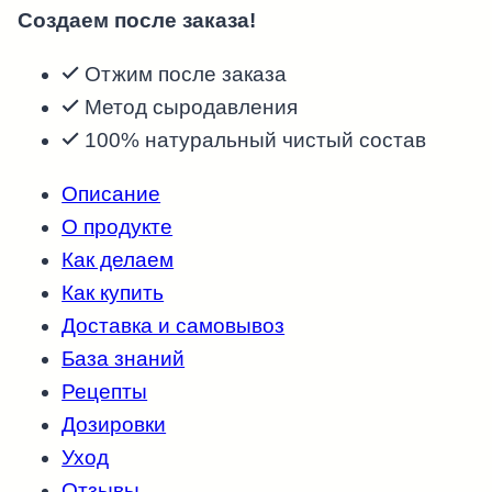
Создаем после заказа!
горчичное
250
Отжим после заказа
мл
Метод сыродавления
на
100% натуральный чистый состав
заказ
сыродавленное
Описание
на
О продукте
прессе
Как делаем
в
Как купить
бочонке.
Доставка и самовывоз
Прямой
База знаний
холодный
Рецепты
отжим
Дозировки
Уход
Отзывы