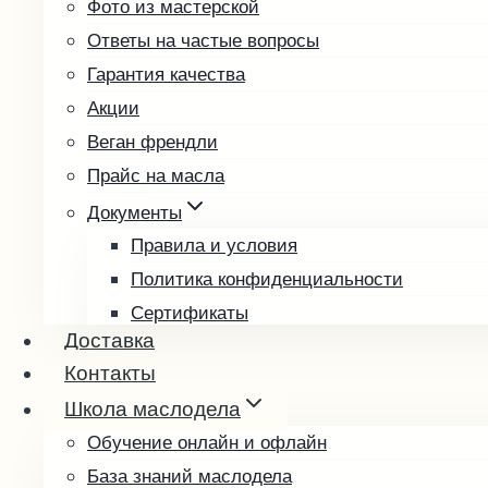
Фото из мастерской
Подсолнечное
Ответы на частые вопросы
Расторопша
Гарантия качества
Редечное
Акции
Рыжиковое
Веган френдли
Тыквенное
Прайс на масла
Фундучное
Чиа
Документы
Чёрный тмин
Правила и условия
Пробные наборы
Политика конфиденциальности
Подарочные наборы
Сертификаты
Доставка
Возврат и обмен товара
Подарочные карты
Контакты
Выбрать подарочную карту
Школа маслодела
Проверить баланс
Обучение онлайн и офлайн
База знаний маслодела