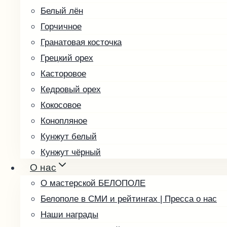
Белый лён
Горчичное
Гранатовая косточка
Грецкий орех
Касторовое
Кедровый орех
Кокосовое
Конопляное
Кунжут белый
Кунжут чёрный
О нас
Льняное
О мастерской БЕЛОПОЛЕ
Маковое
Белополе в СМИ и рейтингах | Пресса о нас
Миндальное
Наши награды
Облепиховое