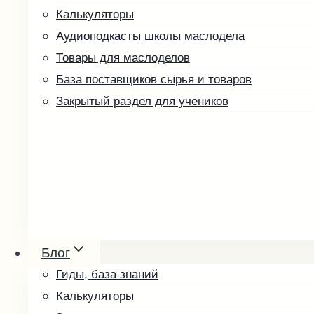
Калькуляторы
Аудиоподкасты школы маслодела
Товары для маслоделов
База поставщиков сырья и товаров
Закрытый раздел для учеников
Ореховые пасты и урбеч
Мёд и соты
Блог
Косметика
Гиды, база знаний
Упаковка и оформление
Калькуляторы
Другие товары