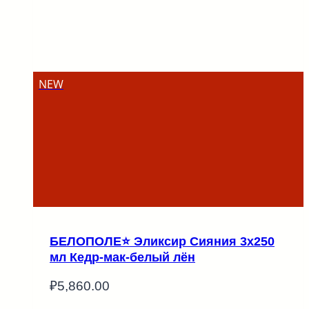
NEW
БЕЛОПОЛЕ⭐ Эликсир Сияния 3х250
мл Кедр-мак-белый лён
₽
5,860.00