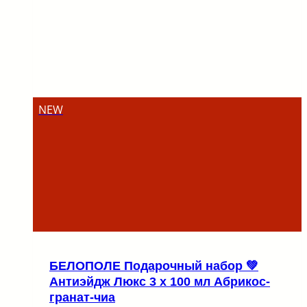
NEW
БЕЛОПОЛЕ Подарочный набор 💚
Антиэйдж Люкс 3 х 100 мл Абрикос-
гранат-чиа