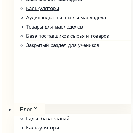
Калькуляторы
Аудиоподкасты школы маслодела
Товары для маслоделов
База поставщиков сырья и товаров
Закрытый раздел для учеников
Ореховые пасты и урбеч
Мёд и соты
Блог
Косметика
Гиды, база знаний
Упаковка и оформление
Калькуляторы
Другие товары