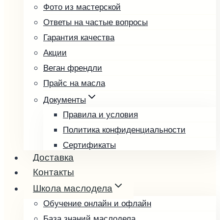
Фото из мастерской
Подсолнечное
Ответы на частые вопросы
Расторопша
Гарантия качества
Редечное
Акции
Рыжиковое
Веган френдли
Тыквенное
Прайс на масла
Фундучное
Чиа
Документы
Чёрный тмин
Правила и условия
Пробные наборы
Политика конфиденциальности
Подарочные наборы
Сертификаты
Доставка
Возврат и обмен товара
Подарочные карты
Контакты
Выбрать подарочную карту
Школа маслодела
Проверить баланс
Обучение онлайн и офлайн
База знаний маслодела