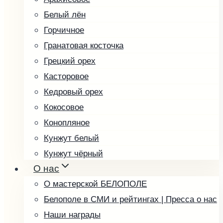
Белый лён
Горчичное
Гранатовая косточка
Грецкий орех
Касторовое
Кедровый орех
Кокосовое
Конопляное
Кунжут белый
Кунжут чёрный
О нас
Льняное
О мастерской БЕЛОПОЛЕ
Маковое
Белополе в СМИ и рейтингах | Пресса о нас
Миндальное
Наши награды
Облепиховое