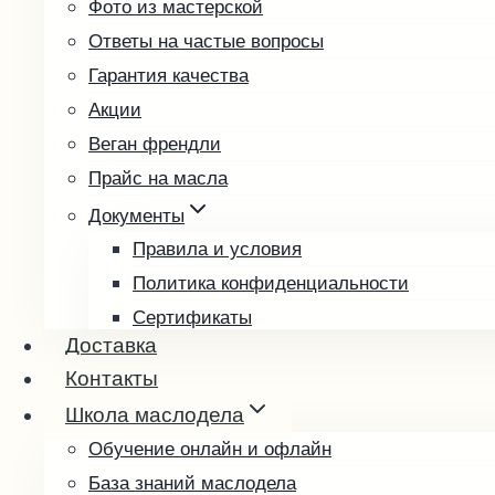
Фото из мастерской
Подсолнечное
Ответы на частые вопросы
Расторопша
Гарантия качества
Редечное
Акции
Рыжиковое
Веган френдли
Тыквенное
Прайс на масла
Фундучное
Чиа
Документы
Чёрный тмин
Правила и условия
Пробные наборы
Политика конфиденциальности
Подарочные наборы
Сертификаты
Доставка
Возврат и обмен товара
Подарочные карты
Контакты
Выбрать подарочную карту
Школа маслодела
Проверить баланс
Обучение онлайн и офлайн
База знаний маслодела