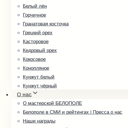
Белый лён
Горчичное
Гранатовая косточка
Грецкий орех
Касторовое
Кедровый орех
Кокосовое
Конопляное
Кунжут белый
Кунжут чёрный
О нас
Льняное
О мастерской БЕЛОПОЛЕ
Маковое
Белополе в СМИ и рейтингах | Пресса о нас
Миндальное
Наши награды
Облепиховое