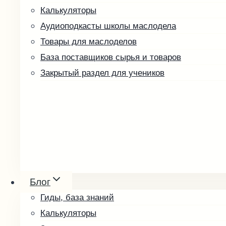
Калькуляторы
Аудиоподкасты школы маслодела
Товары для маслоделов
База поставщиков сырья и товаров
Закрытый раздел для учеников
Ореховые пасты и урбеч
Мёд и соты
Блог
Косметика
Гиды, база знаний
Упаковка и оформление
Калькуляторы
Другие товары