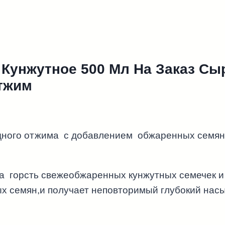
Кунжутное 500 Мл На Заказ Сы
тжим
одного отжима с добавлением обжаренных семя
горсть свежеобжаренных кунжутных семечек и п
ых семян,и получает неповторимый глубокий нас