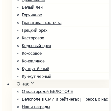
Белый лён
Горчичное
Гранатовая косточка
Грецкий орех
Касторовое
Кедровый орех
Кокосовое
Конопляное
Кунжут белый
Кунжут чёрный
О нас
Льняное
О мастерской БЕЛОПОЛЕ
Маковое
Белополе в СМИ и рейтингах | Пресса о нас
Миндальное
Наши награды
Облепиховое