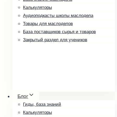
Калькуляторы
Аудиоподкасты школы маслодела
Товары для маслоделов
База поставщиков сырья и товаров
Закрытый раздел для учеников
Ореховые пасты и урбеч
Мёд и соты
Блог
Косметика
Гиды, база знаний
Упаковка и оформление
Калькуляторы
Другие товары