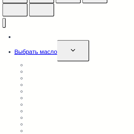
Каталог
ПЕРЕКЛЮЧИТЬ
Выбрать масло
ДОЧЕРНЕЕ
МЕНЮ
Абрикосовое
Амарантовое
Арахисовое
Белый лён
Горчичное
Гранатовая косточка
Грецкий орех
Касторовое
Кедровый орех
Кокосовое
Конопляное