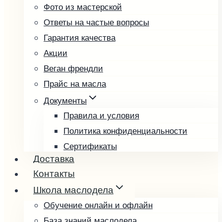
Фото из мастерской
Подсолнечное
Ответы на частые вопросы
Расторопша
Гарантия качества
Редечное
Акции
Рыжиковое
Веган френдли
Тыквенное
Прайс на масла
Фундучное
Чиа
Документы
Чёрный тмин
Правила и условия
Пробные наборы
Политика конфиденциальности
Подарочные наборы
Сертификаты
Доставка
Возврат и обмен товара
Подарочные карты
Контакты
Выбрать подарочную карту
Школа маслодела
Проверить баланс
Обучение онлайн и офлайн
База знаний маслодела