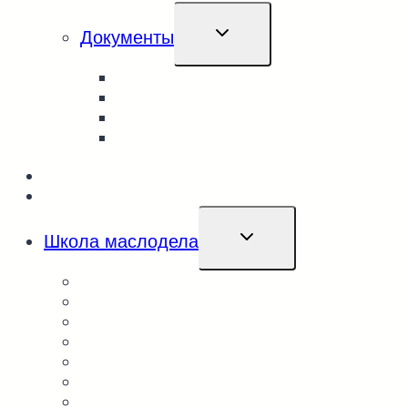
Проверить баланс
ПЕРЕКЛЮЧИТЬ
Документы
ДОЧЕРНЕЕ
МЕНЮ
Правила и условия
Политика конфиденциальности
Сертификаты
Возврат и обмен товара
Доставка
Контакты
ПЕРЕКЛЮЧИТЬ
Школа маслодела
ДОЧЕРНЕЕ
МЕНЮ
Обучение онлайн и офлайн
База знаний маслодела
Калькуляторы
Аудиоподкасты школы маслодела
Ореховые пасты и урбеч
Товары для маслоделов
Мёд и соты
База поставщиков сырья и товаров
Косметика
Закрытый раздел для учеников