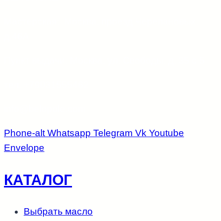
Мастерская: Москва, проезд Черепановых,
д.46А
Пункт выдачи: Москва, ул. Свободы, д. 35 с 5
тел. +79031555462
info@belopole.com
Phone-alt
Whatsapp
Telegram
Vk
Youtube
Envelope
КАТАЛОГ
Выбрать масло