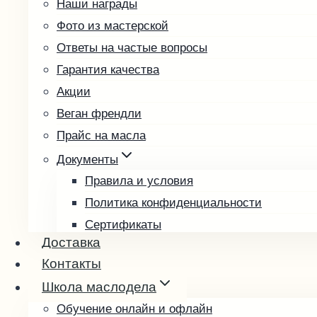
Наши награды
Облепиховое
Фото из мастерской
Подсолнечное
Ответы на частые вопросы
Расторопша
Гарантия качества
Редечное
Акции
Рыжиковое
Веган френдли
Тыквенное
Прайс на масла
Фундучное
Чиа
Документы
Чёрный тмин
Правила и условия
Пробные наборы
Политика конфиденциальности
Подарочные наборы
Сертификаты
Доставка
Возврат и обмен товара
Подарочные карты
Контакты
Выбрать подарочную карту
Школа маслодела
Проверить баланс
Обучение онлайн и офлайн