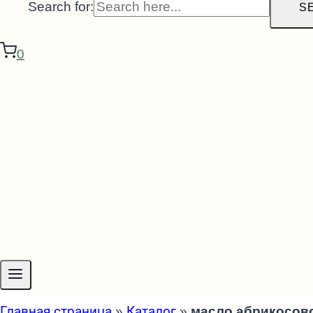
Search for:
S
0
Главная страница
»
Каталог
»
масло абрикосов