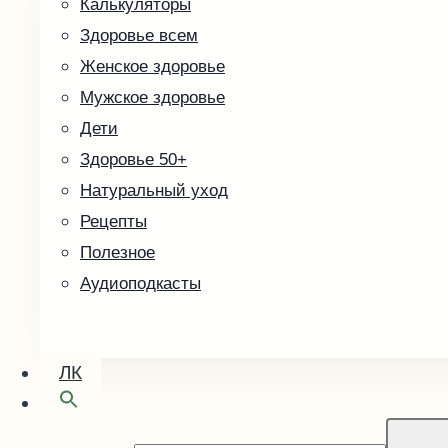
Калькуляторы
Другие товары
Здоровье всем
Скоро в продаже
Женское здоровье
Кофе зелёный
Мужское здоровье
Малины косточка
Дети
Здоровье 50+
Натуральный уход
Рецепты
Полезное
Аудиоподкасты
ЛК