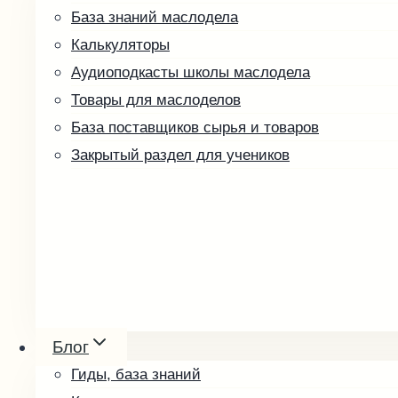
База знаний маслодела
Калькуляторы
Аудиоподкасты школы маслодела
Товары для маслоделов
База поставщиков сырья и товаров
Закрытый раздел для учеников
Ореховые пасты и урбеч
Мёд и соты
Блог
Косметика
Гиды, база знаний
Упаковка и оформление