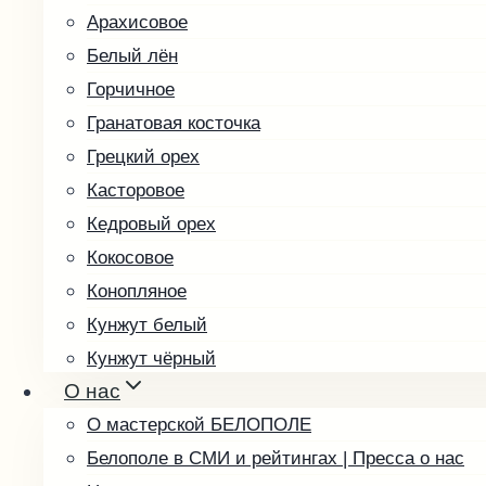
Арахисовое
Белый лён
Горчичное
Гранатовая косточка
Грецкий орех
Касторовое
Кедровый орех
Кокосовое
Конопляное
Кунжут белый
Кунжут чёрный
О нас
Льняное
О мастерской БЕЛОПОЛЕ
Маковое
Белополе в СМИ и рейтингах | Пресса о нас
Миндальное